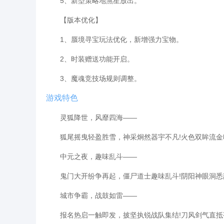
5、新型策略地煞星放出。
【版本优化】
1、蜃境寻宝玩法优化，新增强力宝物。
2、时装赠送功能开启。
3、魔魂竞技场规则调整。
游戏特色
灵狐降世，风靡四海——
狐尾摇曳轻盈胜雪，神采炯然器宇不凡!火色双眸流金印
中元之夜，趣味乱斗——
鬼门大开纷争再起，僵尸道士趣味乱斗!阴阳神眼洞悉敌
城市争霸，战鼓如雷——
报名热启一触即发，披坚执锐战队集结!刀风剑气直抵苍