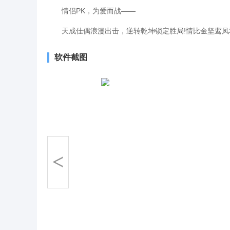
情侣PK，为爱而战——
天成佳偶浪漫出击，逆转乾坤锁定胜局!情比金坚鸾凤和
软件截图
<