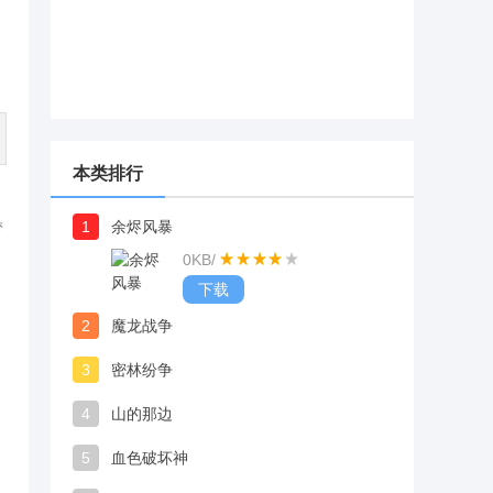
本类排行
1
余烬风暴
梦
0KB
/
下载
2
魔龙战争
3
密林纷争
4
山的那边
5
血色破坏神