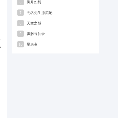
6
风月幻想
7
无名先生漂流记
8
天空之城
9
飘渺寻仙录
活
10
星辰变
p