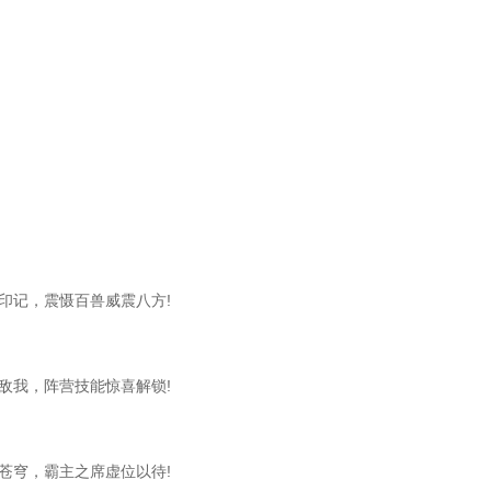
记，震慑百兽威震八方!
我，阵营技能惊喜解锁!
穹，霸主之席虚位以待!