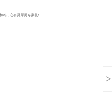
鸣，心有灵犀勇夺豪礼!
>