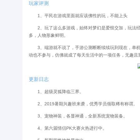
玩家评测
1、平民在游戏里面就应该佛性的玩，不能上头
2、玩了这么多游戏，始终对梦幻是爱恨交加，玩法经典
多，人物形象鲜明。
3、端游就不说了，手游公测断断续续玩到现在，单机
动也不参与，仿佛就成了每天生活中的一项任务，无趣且
更新日志
1、超级灵狐降临三界。
2、2019暑期兴趣班来袭，优秀学员领取稀有称谓。
3、宠物神装，各显神通，全新系统宠物装备。
4、第六届情侣PK大赛火热进行中。