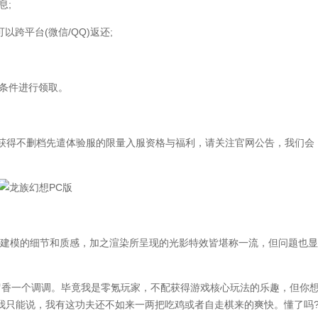
息;
以跨平台(微信/QQ)返还;
条件进行领取。
获得不删档先遣体验服的限量入服资格与福利，请关注官网公告，我们会
建模的细节和质感，加之渲染所呈现的光影特效皆堪称一流，但问题也显
香一个调调。毕竟我是零氪玩家，不配获得游戏核心玩法的乐趣，但你
我只能说，我有这功夫还不如来一两把吃鸡或者自走棋来的爽快。懂了吗