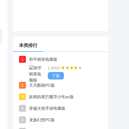
本类排行
1
和平精英电脑版
1.83G
/
下载
2
天天酷跑PC版
3
妖精的尾巴魔导少年pc版
内
4
穿越火线手游电脑版
5
龙族幻想PC版