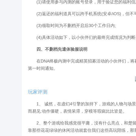
(1)请使用参与内测的账号登录，用于验证您的福利信
(2)返还的福利道具可以跨手机系统(安卓/iOS)，但不可
(3)领取时间为不删档开启后30个工作日内;
(4)具体活动如下，以小伙伴们的最终完成情况为判断
四、不删档先遣体验服说明
在DNA终极内测中完成精英招募活动的小伙伴们，将
第一时间通知。
玩家评测
1、 诚然，在虚幻4引擎的加持下，游戏的人物与场景
而易见:动作僵硬，表情呆滞，穿模等瑕疵比比皆是。
2、整个游戏给我感觉很平庸，没有什么亮点，和楚留
靠那些花花绿绿的休闲活动就套住我们这些高玩陪练，那