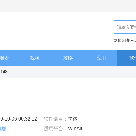
龙族幻想P
天工编辑器
服表
视频
攻略
应用
软
148
9-10-06 00:32:12
软件语言：
简体
脑版
适用平台：
WinAll