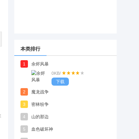
本类排行
1
余烬风暴
0KB
/
下载
2
魔龙战争
3
密林纷争
性
4
山的那边
5
血色破坏神