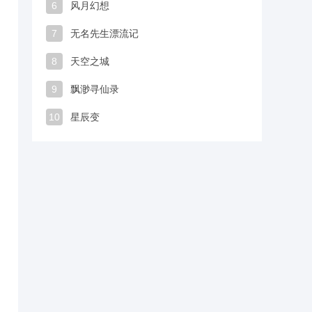
6
风月幻想
7
无名先生漂流记
8
天空之城
9
飘渺寻仙录
10
星辰变