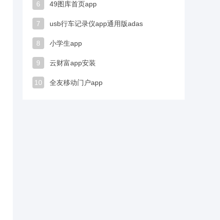
6
49图库首页app
7
usb行车记录仪app通用版adas
8
小学生app
9
云财富app安装
10
全友移动门户app