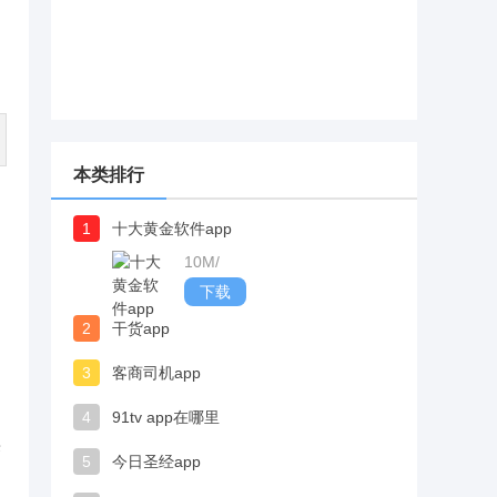
本类排行
1
十大黄金软件app
10M
/
下载
2
干货app
3
客商司机app
4
91tv app在哪里
来
5
今日圣经app